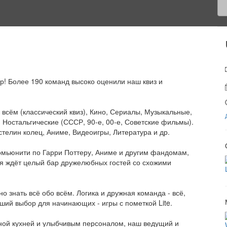
р! Более 190 команд высоко оценили наш квиз и
 всём (классический квиз), Кино, Сериалы, Музыкальные,
 Ностальгические (СССР, 90-е, 00-е, Советские фильмы).
стелин колец, Аниме, Видеоигры, Литература и др.
комьюнити по Гарри Поттеру, Аниме и другим фандомам,
ебя ждёт целый бар дружелюбных гостей со схожими
о знать всё обо всём. Логика и дружная команда - всё,
ший выбор для начинающих - игры с пометкой Lite.
сной кухней и улыбчивым персоналом, наш ведущий и