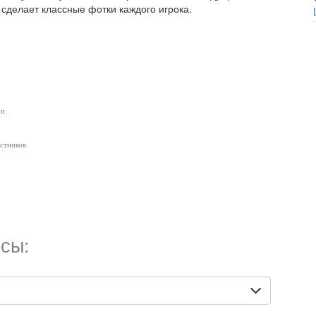
 сделает классные фотки каждого игрока.
и.
астников
сы: