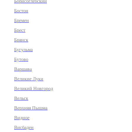
Борисоглебский
Бостон
Бремен
Брест
Брянск
Бугульма
Бутово
Варшава
Великие Луки
Великий Новгород
Вельск
Верхняя Пышма
Видное
Висбаден