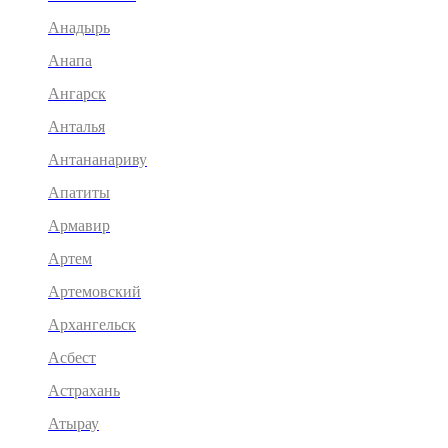
Анадырь
Анапа
Ангарск
Анталья
Антананариву
Апатиты
Армавир
Артем
Артемовский
Архангельск
Асбест
Астрахань
Атырау