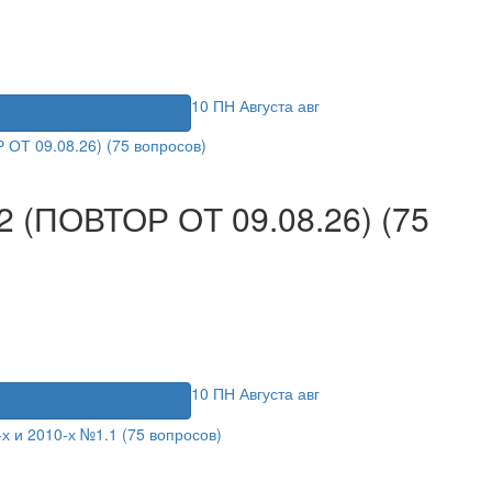
10
ПН
Августа
авг
я
 (ПОВТОР ОТ 09.08.26) (75
10
ПН
Августа
авг
я