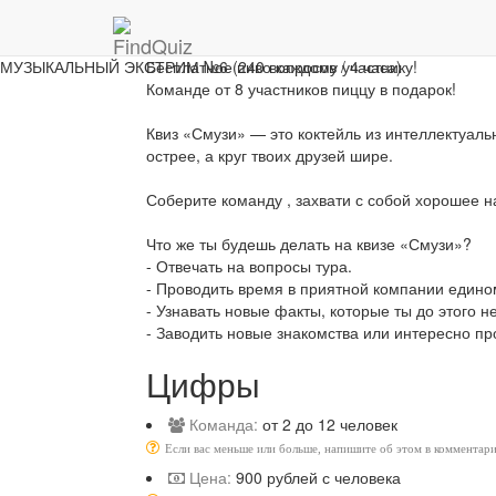
Описание
На каждой игре мы дарим подарки всем!
МУЗЫКАЛЬНЫЙ ЭКСТРИМ №6 (240 вопросов / 4 часа)
Бесплатное пиво каждому участнику!
Команде от 8 участников пиццу в подарок!
Квиз «Смузи» — это коктейль из интеллектуальн
острее, а круг твоих друзей шире.
Соберите команду , захвати с собой хорошее н
Что же ты будешь делать на квизе «Смузи»?
- Отвечать на вопросы тура.
- Проводить время в приятной компании един
- Узнавать новые факты, которые ты до этого не
- Заводить новые знакомства или интересно пр
Цифры
Команда:
от 2 до 12 человек
Если вас меньше или больше, напишите об этом в комментари
Цена:
900 рублей с человека