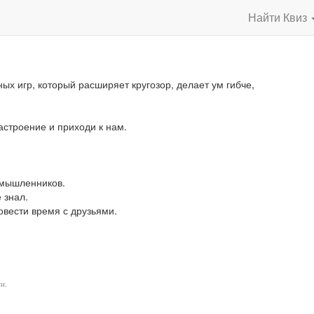
Найти Квиз
ых игр, который расширяет кругозор, делает ум гибче,
астроение и приходи к нам.
омышленников.
 знал.
овести время с друзьями.
и.