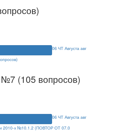
вопросов)
06
ЧТ
Августа
авг
я
 №7 (105 вопросов)
06
ЧТ
Августа
авг
я