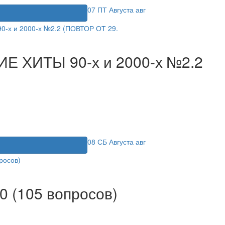
07
ПТ
Августа
авг
я
ИЕ ХИТЫ 90-х и 2000-х №2.2
08
СБ
Августа
авг
я
0 (105 вопросов)